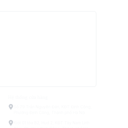
Hệ thống cửa hàng
Số 79 Trấn Nguyên Đán, KĐT Định Công,
Phường Định Công, Thành phố Hà Nội
Kiot 01 tòa B2, Hud 2, KĐT Tây Nam Linh