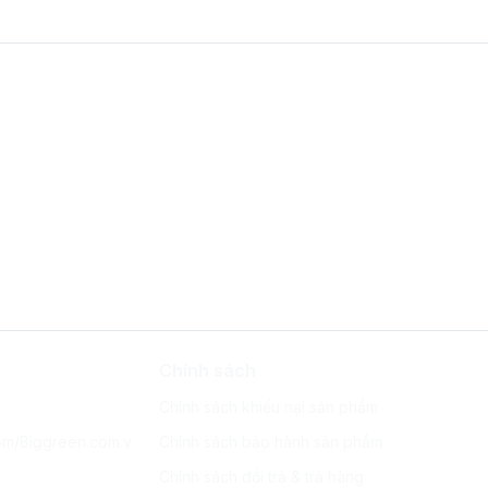
Chính sách
Chính sách khiếu nại sản phẩm
om/Biggreen.com.v
Chính sách bảo hành sản phẩm
Chính sách đổi trả & trả hàng