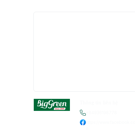
Thông tin liên hệ
+84936198778
https://www.facebook.c
n