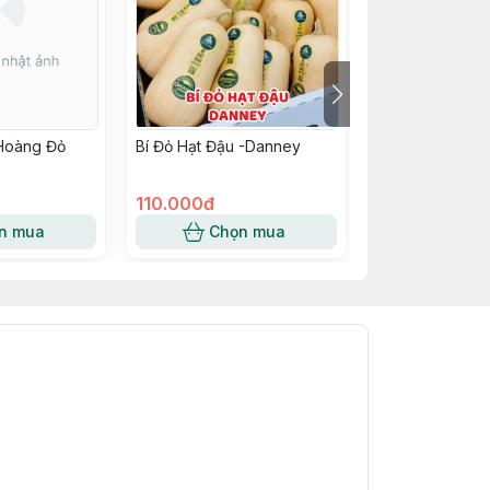
Hoàng Đỏ
Bí Đỏ Hạt Đậu -Danney
Củ Cà Rốt - Mộ
110.000đ
40.000đ
n mua
Chọn mua
Chọn