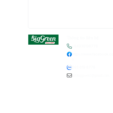
Thông tin liên hệ
+84936198778
https://www.facebook.c
n
093 619 8778
infobiggreen1@gmail.com