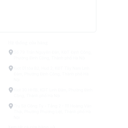
Hệ thống cửa hàng
Số 79 Trấn Nguyên Đán, KĐT Định Công,
Phường Định Công, Thành phố Hà Nội
Kiot 01 tòa B2, Hud 2, KĐT Tây Nam Linh
Đàm, Phường Định Công, Thành phố Hà
Nội
Kiot 30 HH1B, KDT Linh Đàm, Phường Định
Công, Thành phố Hà Nội
Trụ Sở Công Ty - Tầng 2 - 111 Hoàng Văn
Thái, Phường Phương Liệt, Thành phố Hà
Nội
Xem tất cả cửa hàng