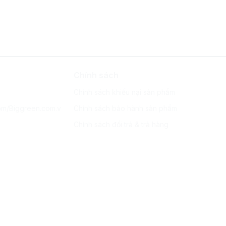
Chính sách
Chính sách khiếu nại sản phẩm
om/Biggreen.com.v
Chính sách bảo hành sản phẩm
Chính sách đổi trả & trả hàng