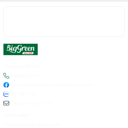
Thông tin liên hệ
+84936198778
https://www.facebook.com/Biggreen.com.vn
093 619 8778
infobiggreen1@gmail.com
Chính sách
Chính sách khiếu nại sản phẩm