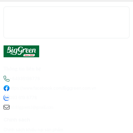
Thông tin liên hệ
+84936198778
https://www.facebook.com/Biggreen.com.vn
093 619 8778
infobiggreen1@gmail.com
Chính sách
Chính sách khiếu nại sản phẩm