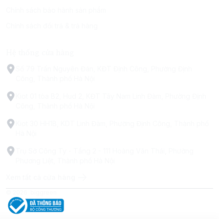
Chính sách bảo hành sản phẩm
Chính sách đổi trả & trả hàng
Hệ thống cửa hàng
Số 79 Trấn Nguyên Đán, KĐT Định Công, Phường Định
Công, Thành phố Hà Nội
Kiot 01 tòa B2, Hud 2, KĐT Tây Nam Linh Đàm, Phường Định
Công, Thành phố Hà Nội
Kiot 30 HH1B, KDT Linh Đàm, Phường Định Công, Thành phố
Hà Nội
Trụ Sở Công Ty - Tầng 2 - 111 Hoàng Văn Thái, Phường
Phương Liệt, Thành phố Hà Nội
Xem tất cả cửa hàng
© 2026
biggreen