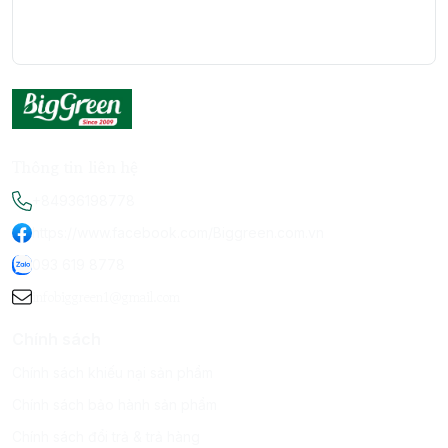
Thông tin liên hệ
+84936198778
https://www.facebook.com/Biggreen.com.vn
093 619 8778
infobiggreen1@gmail.com
Chính sách
Chính sách khiếu nại sản phẩm
Chính sách bảo hành sản phẩm
Chính sách đổi trả & trả hàng