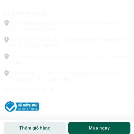
Hệ thống cửa hàng
Số 79 Trấn Nguyên Đán, KĐT Định Công, Phường Định
Công, Thành phố Hà Nội
Kiot 01 tòa B2, Hud 2, KĐT Tây Nam Linh Đàm, Phường Định
Công, Thành phố Hà Nội
Kiot 30 HH1B, KDT Linh Đàm, Phường Định Công, Thành phố
Hà Nội
Trụ Sở Công Ty - Tầng 2 - 111 Hoàng Văn Thái, Phường
Phương Liệt, Thành phố Hà Nội
Xem tất cả cửa hàng
© 2026
biggreen
Thêm giỏ hàng
Mua ngay