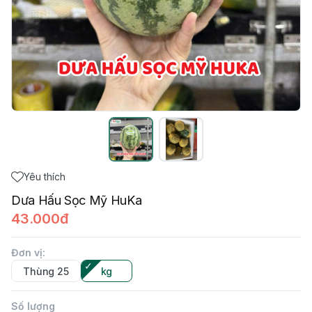
Yêu thích
Dưa Hấu Sọc Mỹ HuKa
43.000đ
Đơn vị
:
Thùng 25
kg
Số lượng