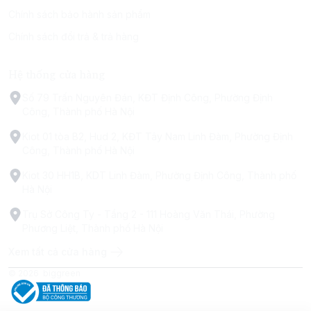
Chính sách bảo hành sản phẩm
Chính sách đổi trả & trả hàng
Hệ thống cửa hàng
Số 79 Trấn Nguyên Đán, KĐT Định Công, Phường Định
Công, Thành phố Hà Nội
Kiot 01 tòa B2, Hud 2, KĐT Tây Nam Linh Đàm, Phường Định
Công, Thành phố Hà Nội
Kiot 30 HH1B, KDT Linh Đàm, Phường Định Công, Thành phố
Hà Nội
Trụ Sở Công Ty - Tầng 2 - 111 Hoàng Văn Thái, Phường
Phương Liệt, Thành phố Hà Nội
Xem tất cả cửa hàng
© 2026
biggreen