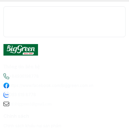
Thông tin liên hệ
+84936198778
https://www.facebook.com/Biggreen.com.vn
093 619 8778
infobiggreen1@gmail.com
Chính sách
Chính sách khiếu nại sản phẩm