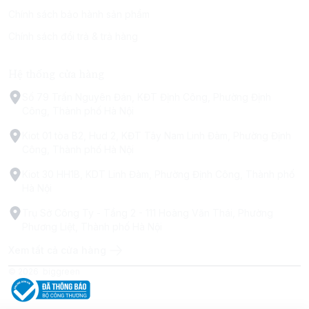
Chính sách bảo hành sản phẩm
Chính sách đổi trả & trả hàng
Hệ thống cửa hàng
Số 79 Trấn Nguyên Đán, KĐT Định Công, Phường Định
Công, Thành phố Hà Nội
Kiot 01 tòa B2, Hud 2, KĐT Tây Nam Linh Đàm, Phường Định
Công, Thành phố Hà Nội
Kiot 30 HH1B, KDT Linh Đàm, Phường Định Công, Thành phố
Hà Nội
Trụ Sở Công Ty - Tầng 2 - 111 Hoàng Văn Thái, Phường
Phương Liệt, Thành phố Hà Nội
Xem tất cả cửa hàng
© 2026
biggreen