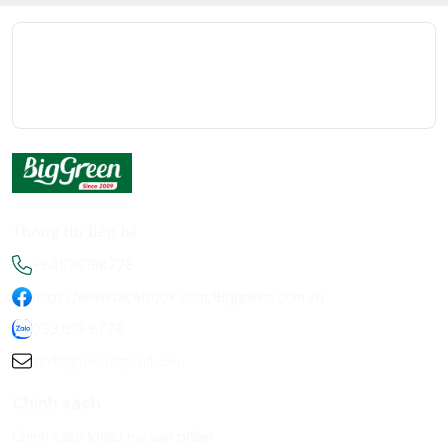
Thông tin liên hệ
+84936198778
https://www.facebook.com/Biggreen.com.vn
093 619 8778
infobiggreen1@gmail.com
Chính sách
Chính sách khiếu nại sản phẩm