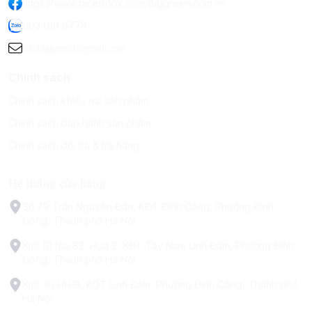
https://www.facebook.com/Biggreen.com.vn
093 619 8778
infobiggreen1@gmail.com
Chính sách
Chính sách khiếu nại sản phẩm
Chính sách bảo hành sản phẩm
Chính sách đổi trả & trả hàng
Hệ thống cửa hàng
Số 79 Trấn Nguyên Đán, KĐT Định Công, Phường Định
Công, Thành phố Hà Nội
Kiot 01 tòa B2, Hud 2, KĐT Tây Nam Linh Đàm, Phường Định
Công, Thành phố Hà Nội
Kiot 30 HH1B, KDT Linh Đàm, Phường Định Công, Thành phố
Hà Nội