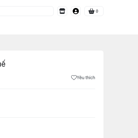
0
uế
Yêu thích