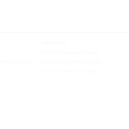
Chính sách
Chính sách khiếu nại sản phẩm
om/Biggreen.com.v
Chính sách bảo hành sản phẩm
Chính sách đổi trả & trả hàng