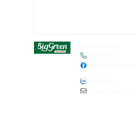
Thông tin liên hệ
+84936198778
https://www.facebook.c
n
093 619 8778
infobiggreen1@gmail.com