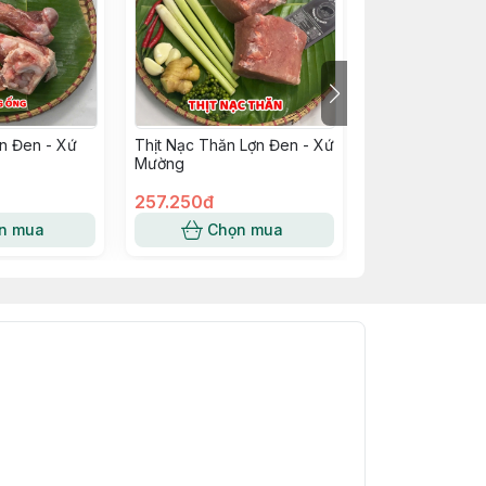
n Đen - Xứ
Thịt Nạc Thăn Lợn Đen - Xứ
Thịt Ba Chỉ Lợ
Mường
257.250đ
309.000đ
n mua
Chọn mua
Chọn