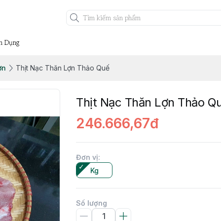
n Dụng
ợn
Thịt Nạc Thăn Lợn Thảo Quế
Thịt Nạc Thăn Lợn Thảo Q
246.666,67đ
Đơn vị
:
Kg
Số lượng