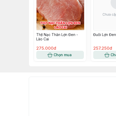
Thịt Nạc Thăn Lợn Đen -
Đuôi Lợn Đe
Lào Cai
275.000đ
257.250đ
Chọn mua
Ch