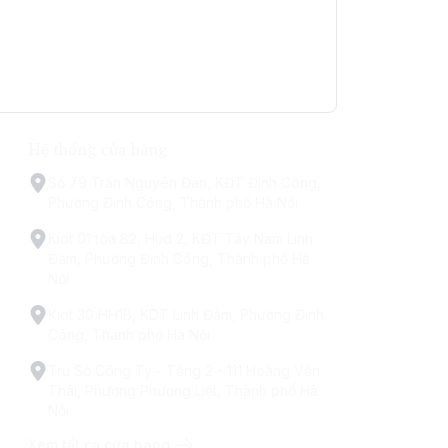
Hệ thống cửa hàng
Số 79 Trấn Nguyên Đán, KĐT Định Công,
Phường Định Công, Thành phố Hà Nội
Kiot 01 tòa B2, Hud 2, KĐT Tây Nam Linh
Đàm, Phường Định Công, Thành phố Hà
Nội
Kiot 30 HH1B, KDT Linh Đàm, Phường Định
Công, Thành phố Hà Nội
Trụ Sở Công Ty - Tầng 2 - 111 Hoàng Văn
Thái, Phường Phương Liệt, Thành phố Hà
Nội
Xem tất cả cửa hàng