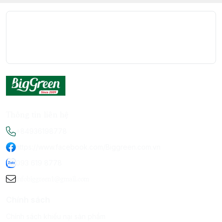
Thông tin liên hệ
+84936198778
https://www.facebook.com/Biggreen.com.vn
093 619 8778
infobiggreen1@gmail.com
Chính sách
Chính sách khiếu nại sản phẩm