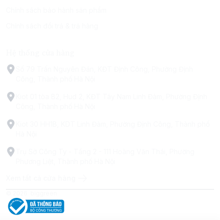
Chính sách bảo hành sản phẩm
Chính sách đổi trả & trả hàng
Hệ thống cửa hàng
Số 79 Trấn Nguyên Đán, KĐT Định Công, Phường Định
Công, Thành phố Hà Nội
Kiot 01 tòa B2, Hud 2, KĐT Tây Nam Linh Đàm, Phường Định
Công, Thành phố Hà Nội
Kiot 30 HH1B, KDT Linh Đàm, Phường Định Công, Thành phố
Hà Nội
Trụ Sở Công Ty - Tầng 2 - 111 Hoàng Văn Thái, Phường
Phương Liệt, Thành phố Hà Nội
Xem tất cả cửa hàng
© 2026
biggreen