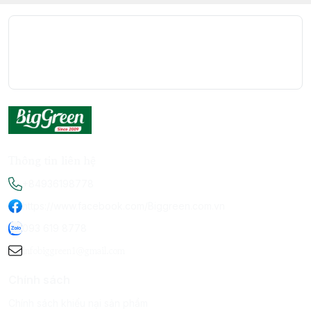
Thông tin liên hệ
+84936198778
https://www.facebook.com/Biggreen.com.vn
093 619 8778
infobiggreen1@gmail.com
Chính sách
Chính sách khiếu nại sản phẩm