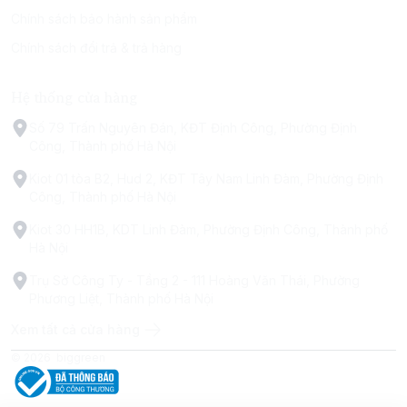
Chính sách bảo hành sản phẩm
Chính sách đổi trả & trả hàng
Hệ thống cửa hàng
Số 79 Trấn Nguyên Đán, KĐT Định Công, Phường Định
Công, Thành phố Hà Nội
Kiot 01 tòa B2, Hud 2, KĐT Tây Nam Linh Đàm, Phường Định
Công, Thành phố Hà Nội
Kiot 30 HH1B, KDT Linh Đàm, Phường Định Công, Thành phố
Hà Nội
Trụ Sở Công Ty - Tầng 2 - 111 Hoàng Văn Thái, Phường
Phương Liệt, Thành phố Hà Nội
Xem tất cả cửa hàng
© 2026
biggreen