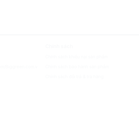
Chính sách
Chính sách khiếu nại sản phẩm
om/Biggreen.com.v
Chính sách bảo hành sản phẩm
Chính sách đổi trả & trả hàng