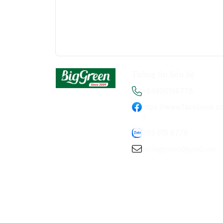
Thông tin liên hệ
+84936198778
https://www.facebook.c
n
093 619 8778
infobiggreen1@gmail.com