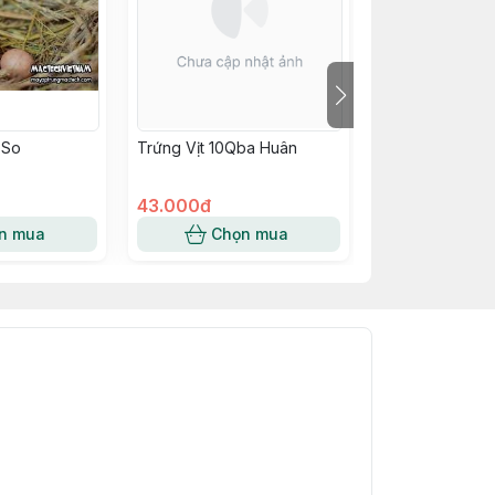
 So
Trứng Vịt 10Qba Huân
Trứng Vịt Muối
Huân
43.000đ
32.000đ
n mua
Chọn mua
Chọn