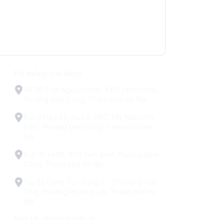
Hệ thống cửa hàng
Số 79 Trấn Nguyên Đán, KĐT Định Công,
Phường Định Công, Thành phố Hà Nội
Kiot 01 tòa B2, Hud 2, KĐT Tây Nam Linh
Đàm, Phường Định Công, Thành phố Hà
Nội
Kiot 30 HH1B, KDT Linh Đàm, Phường Định
Công, Thành phố Hà Nội
Trụ Sở Công Ty - Tầng 2 - 111 Hoàng Văn
Thái, Phường Phương Liệt, Thành phố Hà
Nội
Xem tất cả cửa hàng