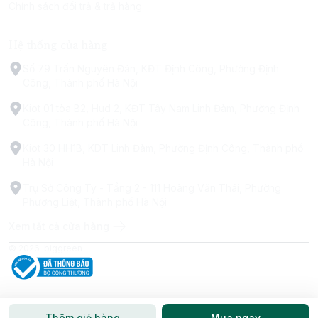
Chính sách đổi trả & trả hàng
Hệ thống cửa hàng
Số 79 Trấn Nguyên Đán, KĐT Định Công, Phường Định
Công, Thành phố Hà Nội
Kiot 01 tòa B2, Hud 2, KĐT Tây Nam Linh Đàm, Phường Định
Công, Thành phố Hà Nội
Kiot 30 HH1B, KDT Linh Đàm, Phường Định Công, Thành phố
Hà Nội
Trụ Sở Công Ty - Tầng 2 - 111 Hoàng Văn Thái, Phường
Phương Liệt, Thành phố Hà Nội
Xem tất cả cửa hàng
© 2026
biggreen
Thêm giỏ hàng
Mua ngay