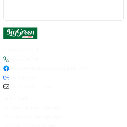
Thông tin liên hệ
+84936198778
https://www.facebook.com/Biggreen.com.vn
093 619 8778
infobiggreen1@gmail.com
Chính sách
Chính sách khiếu nại sản phẩm
Chính sách bảo hành sản phẩm
Chính sách đổi trả & trả hàng