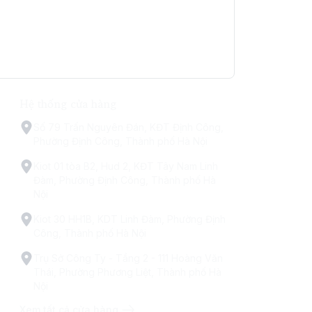
Hệ thống cửa hàng
Số 79 Trấn Nguyên Đán, KĐT Định Công,
Phường Định Công, Thành phố Hà Nội
Kiot 01 tòa B2, Hud 2, KĐT Tây Nam Linh
Đàm, Phường Định Công, Thành phố Hà
Nội
Kiot 30 HH1B, KDT Linh Đàm, Phường Định
Công, Thành phố Hà Nội
Trụ Sở Công Ty - Tầng 2 - 111 Hoàng Văn
Thái, Phường Phương Liệt, Thành phố Hà
Nội
Xem tất cả cửa hàng