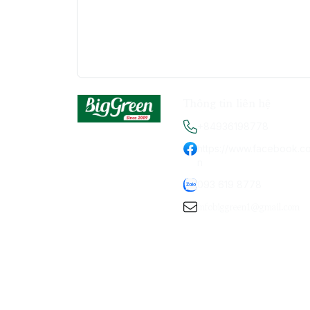
Thông tin liên hệ
+84936198778
https://www.facebook.c
n
093 619 8778
infobiggreen1@gmail.com