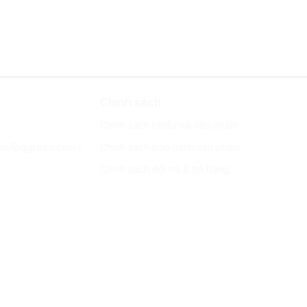
Chính sách
Chính sách khiếu nại sản phẩm
om/Biggreen.com.v
Chính sách bảo hành sản phẩm
Chính sách đổi trả & trả hàng