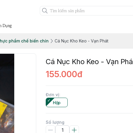
n Dụng
hực phẩm chế biến chín
Cá Nục Kho Keo - Vạn Phát
Cá Nục Kho Keo - Vạn Phá
155.000đ
Đơn vị
:
Hộp
Số lượng