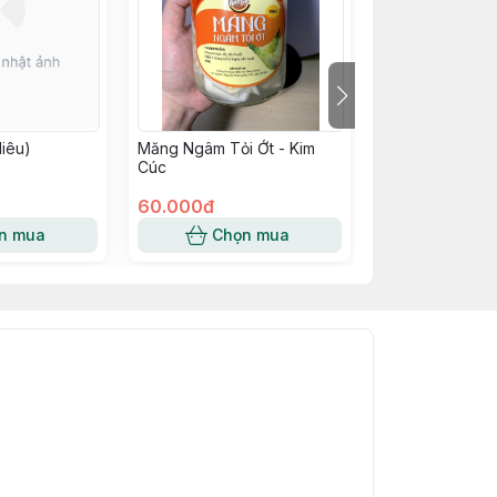
Niêu)
Măng Ngâm Tỏi Ớt - Kim
Dồi Sụn Lợn Đe
Cúc
Mường
60.000đ
263.520đ
n mua
Chọn mua
Chọn