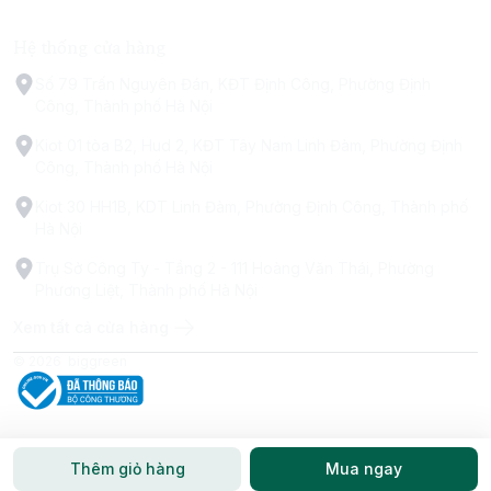
Hệ thống cửa hàng
Số 79 Trấn Nguyên Đán, KĐT Định Công, Phường Định
Công, Thành phố Hà Nội
Kiot 01 tòa B2, Hud 2, KĐT Tây Nam Linh Đàm, Phường Định
Công, Thành phố Hà Nội
Kiot 30 HH1B, KDT Linh Đàm, Phường Định Công, Thành phố
Hà Nội
Trụ Sở Công Ty - Tầng 2 - 111 Hoàng Văn Thái, Phường
Phương Liệt, Thành phố Hà Nội
Xem tất cả cửa hàng
© 2026
biggreen
Thêm giỏ hàng
Mua ngay