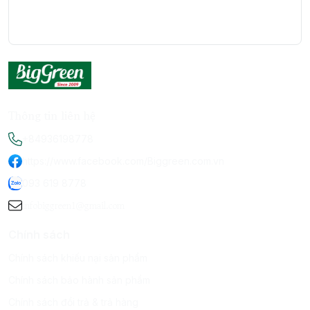
Thông tin liên hệ
+84936198778
https://www.facebook.com/Biggreen.com.vn
093 619 8778
infobiggreen1@gmail.com
Chính sách
Chính sách khiếu nại sản phẩm
Chính sách bảo hành sản phẩm
Chính sách đổi trả & trả hàng