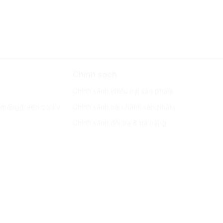
Chính sách
Chính sách khiếu nại sản phẩm
om/Biggreen.com.v
Chính sách bảo hành sản phẩm
Chính sách đổi trả & trả hàng