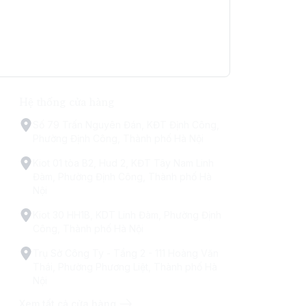
Hệ thống cửa hàng
Số 79 Trấn Nguyên Đán, KĐT Định Công,
Phường Định Công, Thành phố Hà Nội
Kiot 01 tòa B2, Hud 2, KĐT Tây Nam Linh
Đàm, Phường Định Công, Thành phố Hà
Nội
Kiot 30 HH1B, KDT Linh Đàm, Phường Định
Công, Thành phố Hà Nội
Trụ Sở Công Ty - Tầng 2 - 111 Hoàng Văn
Thái, Phường Phương Liệt, Thành phố Hà
Nội
Xem tất cả cửa hàng