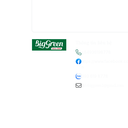
Thông tin liên hệ
+84936198778
https://www.facebook.c
n
093 619 8778
infobiggreen1@gmail.com