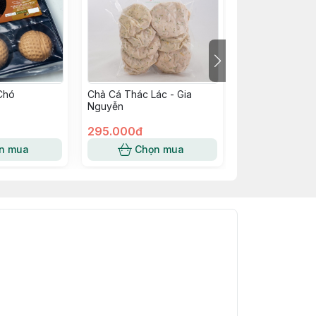
Chó
Chả Cá Thác Lác - Gia
Thịt Chiên Hoa
Nguyễn
295.000đ
250.000đ
n mua
Chọn mua
Chọn