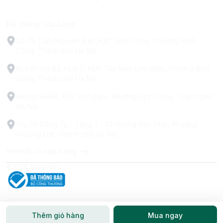
Hệ thống cửa hàng
Số 79 Trấn Nguyên Đán, KĐT Định Công, Phường Định
Công, Thành phố Hà Nội
Kiot 01 tòa B2, Hud 2, KĐT Tây Nam Linh Đàm, Phường Định
Công, Thành phố Hà Nội
Kiot 30 HH1B, KDT Linh Đàm, Phường Định Công, Thành phố
Hà Nội
Trụ Sở Công Ty - Tầng 2 - 111 Hoàng Văn Thái, Phường
Phương Liệt, Thành phố Hà Nội
Xem tất cả cửa hàng
© 2026
biggreen
Thêm giỏ hàng
Mua ngay