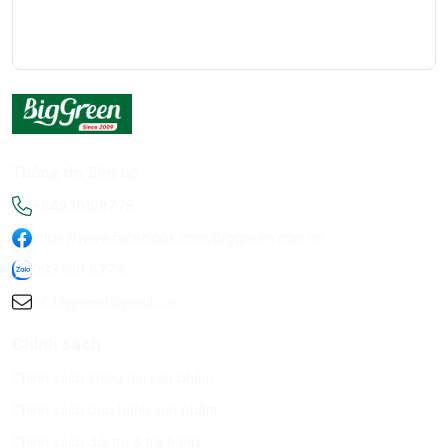
Thông tin liên hệ
+84936198778
https://www.facebook.com/Biggreen.com.vn
093 619 8778
infobiggreen1@gmail.com
Chính sách
Chính sách khiếu nại sản phẩm
Chính sách bảo hành sản phẩm
Chính sách đổi trả & trả hàng