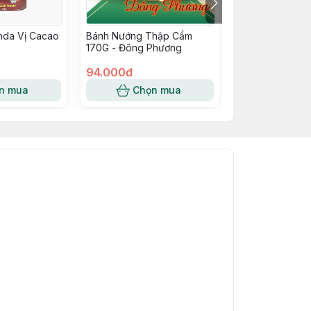
nda Vị Cacao
Bánh Nướng Thập Cẩm
Bánh Yan Yan C
170G - Đông Phương
Vanila Meiji 44g
94.000đ
28.000đ
n mua
Chọn mua
Chọn