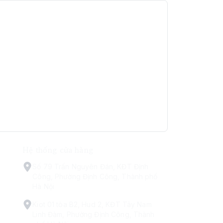
Hệ thống cửa hàng
Số 79 Trấn Nguyên Đán, KĐT Định
Công, Phường Định Công, Thành phố
Hà Nội
Kiot 01 tòa B2, Hud 2, KĐT Tây Nam
Linh Đàm, Phường Định Công, Thành