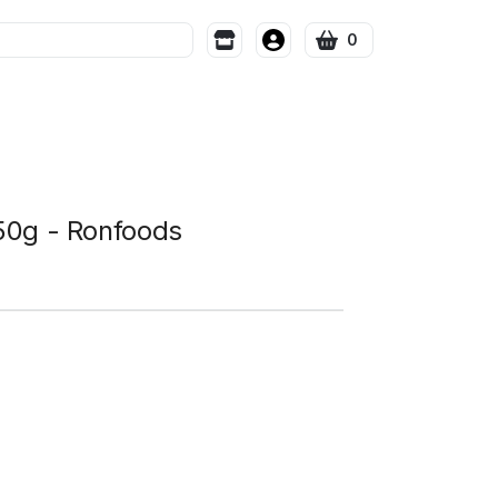
0
50g - Ronfoods