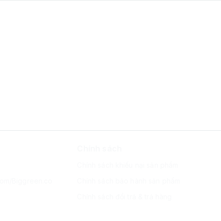
Chính sách
Chính sách khiếu nại sản phẩm
com/Biggreen.co
Chính sách bảo hành sản phẩm
Chính sách đổi trả & trả hàng