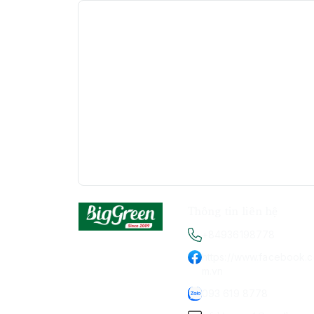
Thông tin liên hệ
+84936198778
https://www.facebook.
m.vn
093 619 8778