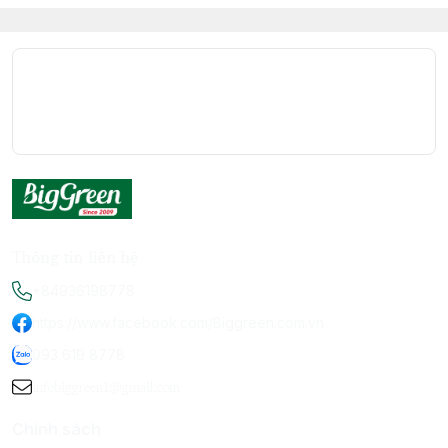
Thông tin liên hệ
+84936198778
https://www.facebook.com/Biggreen.com.vn
093 619 8778
infobiggreen1@gmail.com
Chính sách