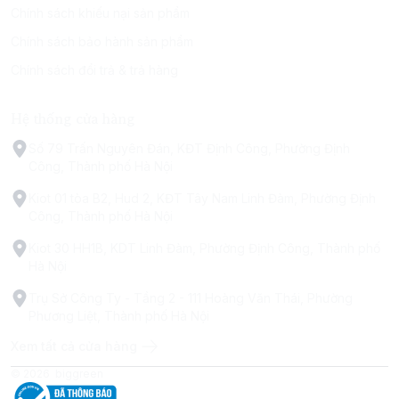
Chính sách khiếu nại sản phẩm
Chính sách bảo hành sản phẩm
Chính sách đổi trả & trả hàng
Hệ thống cửa hàng
Số 79 Trấn Nguyên Đán, KĐT Định Công, Phường Định
Công, Thành phố Hà Nội
Kiot 01 tòa B2, Hud 2, KĐT Tây Nam Linh Đàm, Phường Định
Công, Thành phố Hà Nội
Kiot 30 HH1B, KDT Linh Đàm, Phường Định Công, Thành phố
Hà Nội
Trụ Sở Công Ty - Tầng 2 - 111 Hoàng Văn Thái, Phường
Phương Liệt, Thành phố Hà Nội
Xem tất cả cửa hàng
© 2026
biggreen