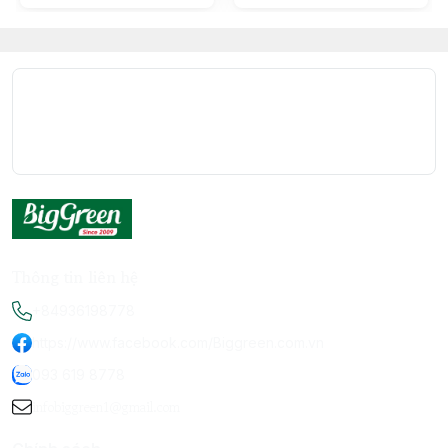
Thông tin liên hệ
+84936198778
https://www.facebook.com/Biggreen.com.vn
093 619 8778
infobiggreen1@gmail.com