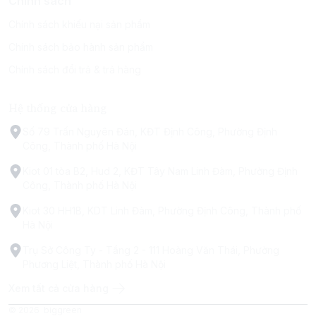
Chính sách
Chính sách khiếu nại sản phẩm
Chính sách bảo hành sản phẩm
Chính sách đổi trả & trả hàng
Hệ thống cửa hàng
Số 79 Trấn Nguyên Đán, KĐT Định Công, Phường Định
Công, Thành phố Hà Nội
Kiot 01 tòa B2, Hud 2, KĐT Tây Nam Linh Đàm, Phường Định
Công, Thành phố Hà Nội
Kiot 30 HH1B, KDT Linh Đàm, Phường Định Công, Thành phố
Hà Nội
Trụ Sở Công Ty - Tầng 2 - 111 Hoàng Văn Thái, Phường
Phương Liệt, Thành phố Hà Nội
Xem tất cả cửa hàng
© 2026
biggreen