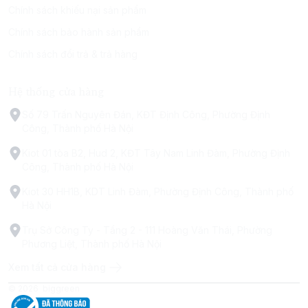
Chính sách khiếu nại sản phẩm
Chính sách bảo hành sản phẩm
Chính sách đổi trả & trả hàng
Hệ thống cửa hàng
Số 79 Trấn Nguyên Đán, KĐT Định Công, Phường Định
Công, Thành phố Hà Nội
Kiot 01 tòa B2, Hud 2, KĐT Tây Nam Linh Đàm, Phường Định
Công, Thành phố Hà Nội
Kiot 30 HH1B, KDT Linh Đàm, Phường Định Công, Thành phố
Hà Nội
Trụ Sở Công Ty - Tầng 2 - 111 Hoàng Văn Thái, Phường
Phương Liệt, Thành phố Hà Nội
Xem tất cả cửa hàng
© 2026
biggreen