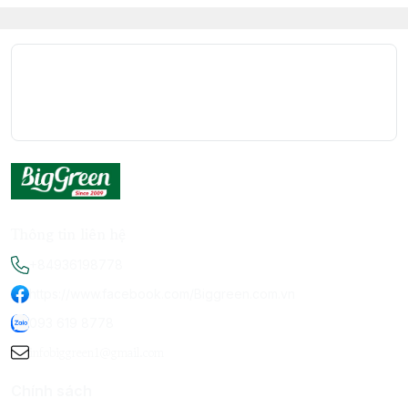
Thông tin liên hệ
+84936198778
https://www.facebook.com/Biggreen.com.vn
093 619 8778
infobiggreen1@gmail.com
Chính sách