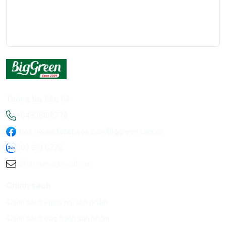
Thông tin liên hệ
+84936198778
https://www.facebook.com/Biggreen.com.vn
093 619 8778
infobiggreen1@gmail.com
Chính sách
Chính sách khiếu nại sản phẩm
Chính sách bảo hành sản phẩm