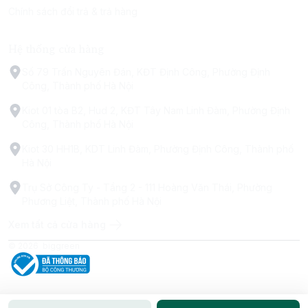
Chính sách đổi trả & trả hàng
Hệ thống cửa hàng
Số 79 Trấn Nguyên Đán, KĐT Định Công, Phường Định
Công, Thành phố Hà Nội
Kiot 01 tòa B2, Hud 2, KĐT Tây Nam Linh Đàm, Phường Định
Công, Thành phố Hà Nội
Kiot 30 HH1B, KDT Linh Đàm, Phường Định Công, Thành phố
Hà Nội
Trụ Sở Công Ty - Tầng 2 - 111 Hoàng Văn Thái, Phường
Phương Liệt, Thành phố Hà Nội
Xem tất cả cửa hàng
© 2026
biggreen