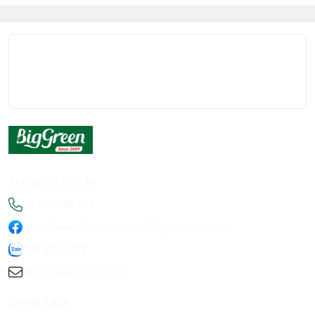
Thông tin liên hệ
+84936198778
https://www.facebook.com/Biggreen.com.vn
093 619 8778
infobiggreen1@gmail.com
Chính sách