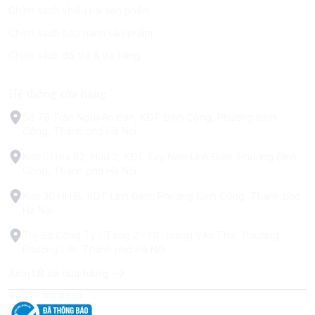
Chính sách khiếu nại sản phẩm
Chính sách bảo hành sản phẩm
Chính sách đổi trả & trả hàng
Hệ thống cửa hàng
Số 79 Trấn Nguyên Đán, KĐT Định Công, Phường Định
Công, Thành phố Hà Nội
Kiot 01 tòa B2, Hud 2, KĐT Tây Nam Linh Đàm, Phường Định
Công, Thành phố Hà Nội
Kiot 30 HH1B, KDT Linh Đàm, Phường Định Công, Thành phố
Hà Nội
Trụ Sở Công Ty - Tầng 2 - 111 Hoàng Văn Thái, Phường
Phương Liệt, Thành phố Hà Nội
Xem tất cả cửa hàng
© 2026
biggreen