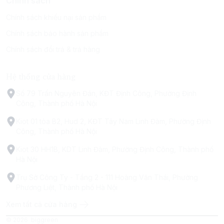
Chính sách
Chính sách khiếu nại sản phẩm
Chính sách bảo hành sản phẩm
Chính sách đổi trả & trả hàng
Hệ thống cửa hàng
Số 79 Trấn Nguyên Đán, KĐT Định Công, Phường Định
Công, Thành phố Hà Nội
Kiot 01 tòa B2, Hud 2, KĐT Tây Nam Linh Đàm, Phường Định
Công, Thành phố Hà Nội
Kiot 30 HH1B, KDT Linh Đàm, Phường Định Công, Thành phố
Hà Nội
Trụ Sở Công Ty - Tầng 2 - 111 Hoàng Văn Thái, Phường
Phương Liệt, Thành phố Hà Nội
Xem tất cả cửa hàng
© 2026
biggreen