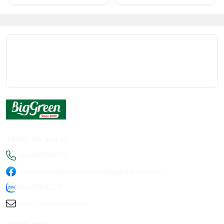
Thông tin liên hệ
+84936198778
https://www.facebook.com/Biggreen.com.vn
093 619 8778
infobiggreen1@gmail.com