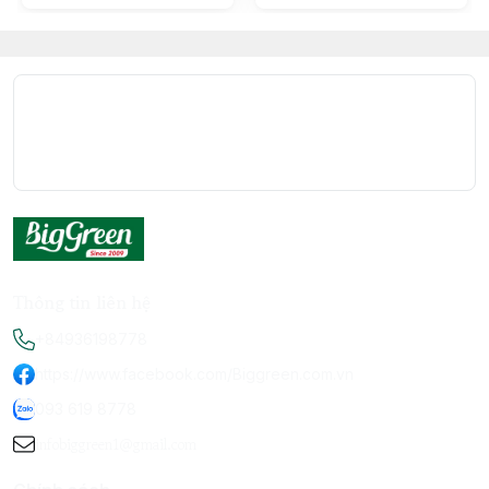
Thông tin liên hệ
+84936198778
https://www.facebook.com/Biggreen.com.vn
093 619 8778
infobiggreen1@gmail.com