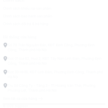
Chính sách
Chính sách khiếu nại sản phẩm
Chính sách bảo hành sản phẩm
Chính sách đổi trả & trả hàng
Hệ thống cửa hàng
Số 79 Trấn Nguyên Đán, KĐT Định Công, Phường Định
Công, Thành phố Hà Nội
Kiot 01 tòa B2, Hud 2, KĐT Tây Nam Linh Đàm, Phường Định
Công, Thành phố Hà Nội
Kiot 30 HH1B, KDT Linh Đàm, Phường Định Công, Thành phố
Hà Nội
Trụ Sở Công Ty - Tầng 2 - 111 Hoàng Văn Thái, Phường
Phương Liệt, Thành phố Hà Nội
Xem tất cả cửa hàng
© 2026
biggreen