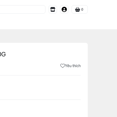
0
0G
Yêu thích