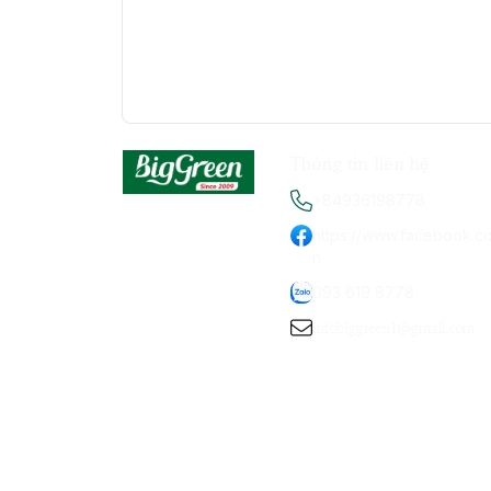
Thông tin liên hệ
+84936198778
https://www.facebook.c
n
093 619 8778
infobiggreen1@gmail.com