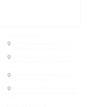
Hệ thống cửa hàng
Số 79 Trấn Nguyên Đán, KĐT Định Công,
Phường Định Công, Thành phố Hà Nội
Kiot 01 tòa B2, Hud 2, KĐT Tây Nam Linh
Đàm, Phường Định Công, Thành phố Hà
Nội
Kiot 30 HH1B, KDT Linh Đàm, Phường Định
Công, Thành phố Hà Nội
Trụ Sở Công Ty - Tầng 2 - 111 Hoàng Văn
Thái, Phường Phương Liệt, Thành phố Hà
Nội
Xem tất cả cửa hàng