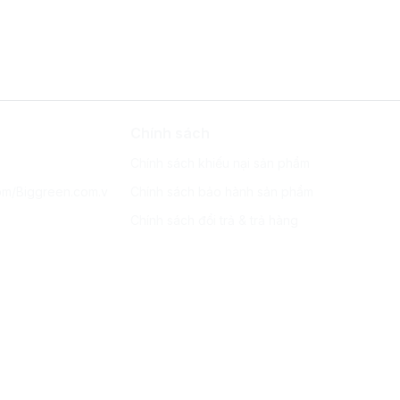
Chính sách
Chính sách khiếu nại sản phẩm
om/Biggreen.com.v
Chính sách bảo hành sản phẩm
Chính sách đổi trả & trả hàng