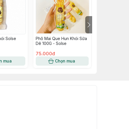
ói Solse
Phô Mai Que Hun Khói Sữa
Bơ Thực Vật M
Dê 100G - Solse
75.000đ
19.000đ
n mua
Chọn mua
Chọn