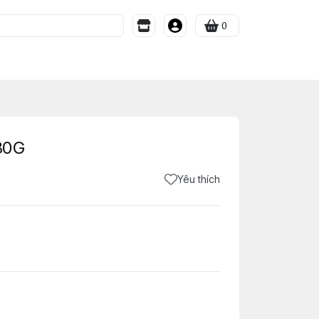
0
80G
Yêu thích