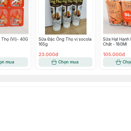
 Thọ (Vỉ)- 40G
Sữa Đặc Ông Thọ vị socola
Sữa Hạt Hạnh
165g
Chất - 180Ml
23.000đ
105.000đ
ọn mua
Chọn mua
Chọ