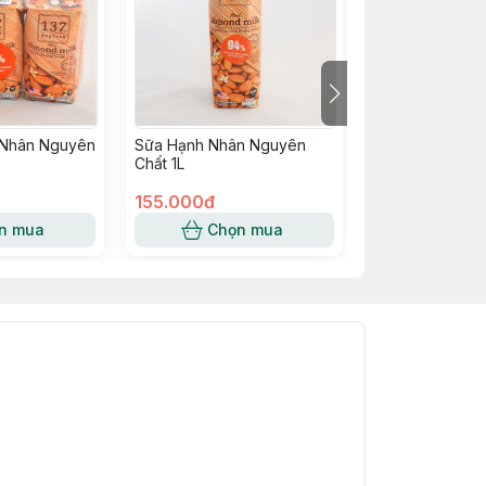
 Nhân Nguyên
Sữa Hạnh Nhân Nguyên
Sữa Gạo Lứt Đậ
Chất 1L
155.000đ
8.500đ
n mua
Chọn mua
Chọn