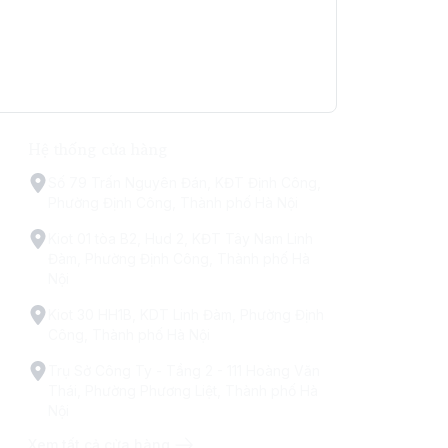
Hệ thống cửa hàng
Số 79 Trấn Nguyên Đán, KĐT Định Công,
Phường Định Công, Thành phố Hà Nội
Kiot 01 tòa B2, Hud 2, KĐT Tây Nam Linh
Đàm, Phường Định Công, Thành phố Hà
Nội
Kiot 30 HH1B, KDT Linh Đàm, Phường Định
Công, Thành phố Hà Nội
Trụ Sở Công Ty - Tầng 2 - 111 Hoàng Văn
Thái, Phường Phương Liệt, Thành phố Hà
Nội
Xem tất cả cửa hàng