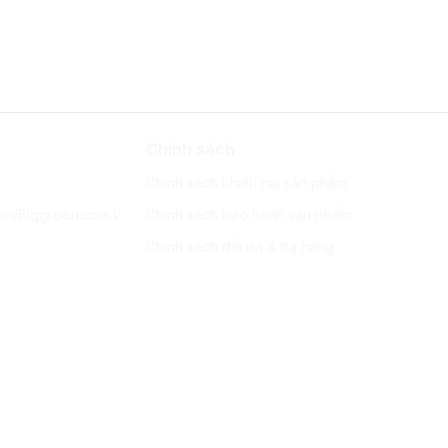
Chính sách
Chính sách khiếu nại sản phẩm
om/Biggreen.com.v
Chính sách bảo hành sản phẩm
Chính sách đổi trả & trả hàng