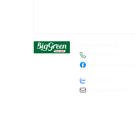
Thông tin liên hệ
+84936198778
https://www.facebook.c
n
093 619 8778
infobiggreen1@gmail.com