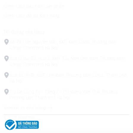
Chính sách bảo hành sản phẩm
Chính sách đổi trả & trả hàng
Hệ thống cửa hàng
Số 79 Trấn Nguyên Đán, KĐT Định Công, Phường Định
Công, Thành phố Hà Nội
Kiot 01 tòa B2, Hud 2, KĐT Tây Nam Linh Đàm, Phường Định
Công, Thành phố Hà Nội
Kiot 30 HH1B, KDT Linh Đàm, Phường Định Công, Thành phố
Hà Nội
Trụ Sở Công Ty - Tầng 2 - 111 Hoàng Văn Thái, Phường
Phương Liệt, Thành phố Hà Nội
Xem tất cả cửa hàng
© 2026
biggreen