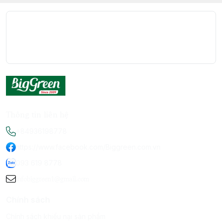
Thông tin liên hệ
+84936198778
https://www.facebook.com/Biggreen.com.vn
093 619 8778
infobiggreen1@gmail.com
Chính sách
Chính sách khiếu nại sản phẩm