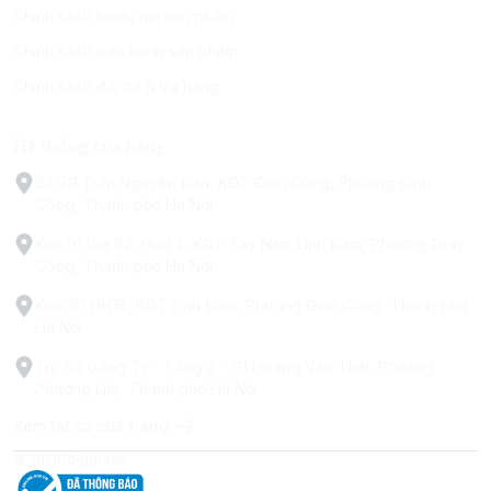
Chính sách khiếu nại sản phẩm
Chính sách bảo hành sản phẩm
Chính sách đổi trả & trả hàng
Hệ thống cửa hàng
Số 79 Trấn Nguyên Đán, KĐT Định Công, Phường Định
Công, Thành phố Hà Nội
Kiot 01 tòa B2, Hud 2, KĐT Tây Nam Linh Đàm, Phường Định
Công, Thành phố Hà Nội
Kiot 30 HH1B, KDT Linh Đàm, Phường Định Công, Thành phố
Hà Nội
Trụ Sở Công Ty - Tầng 2 - 111 Hoàng Văn Thái, Phường
Phương Liệt, Thành phố Hà Nội
Xem tất cả cửa hàng
© 2026
biggreen