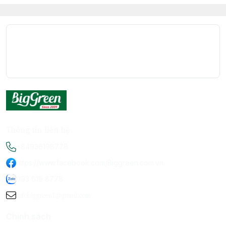
Thông tin liên hệ
+84936198778
https://www.facebook.com/Biggreen.com.vn
093 619 8778
infobiggreen1@gmail.com
Chính sách