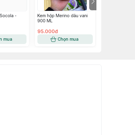
Socola -
Kem hộp Merino dâu vani
Kem Merino Ch
900 ML
95.000đ
7.000đ
n mua
Chọn mua
Chọn