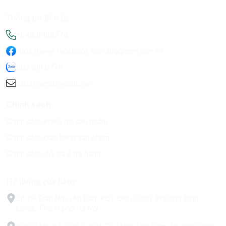
Thông tin liên hệ
+84936198778
https://www.facebook.com/Biggreen.com.vn
093 619 8778
infobiggreen1@gmail.com
Chính sách
Chính sách khiếu nại sản phẩm
Chính sách bảo hành sản phẩm
Chính sách đổi trả & trả hàng
Hệ thống cửa hàng
Số 79 Trấn Nguyên Đán, KĐT Định Công, Phường Định
Công, Thành phố Hà Nội