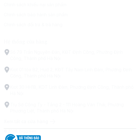
Chính sách khiếu nại sản phẩm
Chính sách bảo hành sản phẩm
Chính sách đổi trả & trả hàng
Hệ thống cửa hàng
Số 79 Trấn Nguyên Đán, KĐT Định Công, Phường Định
Công, Thành phố Hà Nội
Kiot 01 tòa B2, Hud 2, KĐT Tây Nam Linh Đàm, Phường Định
Công, Thành phố Hà Nội
Kiot 30 HH1B, KDT Linh Đàm, Phường Định Công, Thành phố
Hà Nội
Trụ Sở Công Ty - Tầng 2 - 111 Hoàng Văn Thái, Phường
Phương Liệt, Thành phố Hà Nội
Xem tất cả cửa hàng
© 2026
biggreen