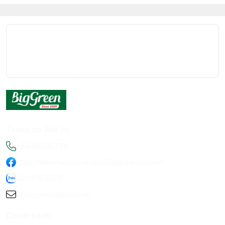
Thông tin liên hệ
+84936198778
https://www.facebook.com/Biggreen.com.vn
093 619 8778
infobiggreen1@gmail.com
Chính sách