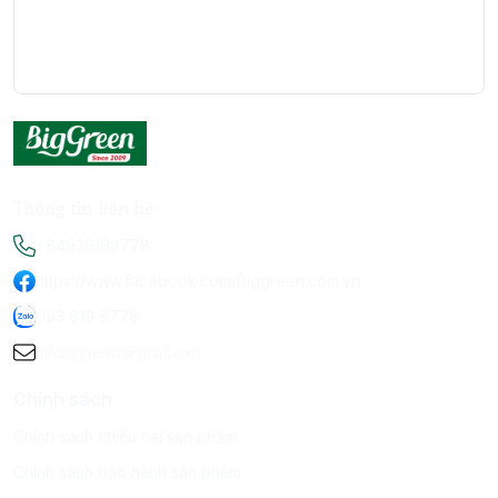
Thông tin liên hệ
+84936198778
https://www.facebook.com/Biggreen.com.vn
093 619 8778
infobiggreen1@gmail.com
Chính sách
Chính sách khiếu nại sản phẩm
Chính sách bảo hành sản phẩm