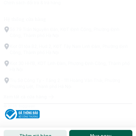
Chính sách đổi trả & trả hàng
Hệ thống cửa hàng
Số 79 Trấn Nguyên Đán, KĐT Định Công, Phường Định
Công, Thành phố Hà Nội
Kiot 01 tòa B2, Hud 2, KĐT Tây Nam Linh Đàm, Phường Định
Công, Thành phố Hà Nội
Kiot 30 HH1B, KDT Linh Đàm, Phường Định Công, Thành phố
Hà Nội
Trụ Sở Công Ty - Tầng 2 - 111 Hoàng Văn Thái, Phường
Phương Liệt, Thành phố Hà Nội
Xem tất cả cửa hàng
© 2026
biggreen
Thêm giỏ hàng
Mua ngay