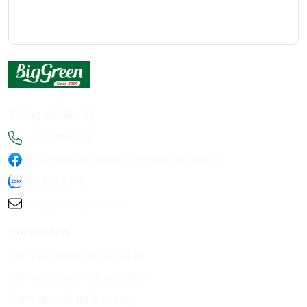
Thông tin liên hệ
+84936198778
https://www.facebook.com/Biggreen.com.vn
093 619 8778
infobiggreen1@gmail.com
Chính sách
Chính sách khiếu nại sản phẩm
Chính sách bảo hành sản phẩm
Chính sách đổi trả & trả hàng