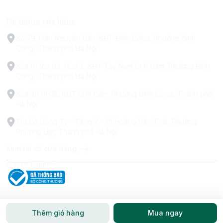
Hệ thống cửa hàng
Số 79 Trấn Nguyên Đán, KĐT Định Công, Phường Định
Công, Thành phố Hà Nội
Kiot 01 tòa B2, Hud 2, KĐT Tây Nam Linh Đàm, Phường Định
Công, Thành phố Hà Nội
Kiot 30 HH1B, KDT Linh Đàm, Phường Định Công, Thành phố
Hà Nội
Trụ Sở Công Ty - Tầng 2 - 111 Hoàng Văn Thái, Phường
Phương Liệt, Thành phố Hà Nội
Xem tất cả cửa hàng
© 2026
biggreen
Thêm giỏ hàng
Mua ngay