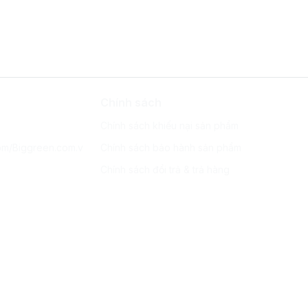
Chính sách
Chính sách khiếu nại sản phẩm
om/Biggreen.com.v
Chính sách bảo hành sản phẩm
Chính sách đổi trả & trả hàng