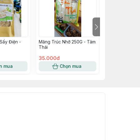
Sấy Điện -
Măng Trúc Nhỡ 250G - Tâm
Măng Khô Làm 
Thái
Tâm Thái
35.000đ
47.000đ
n mua
Chọn mua
Chọn