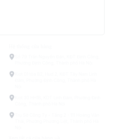
Hệ thống cửa hàng
Số 79 Trấn Nguyên Đán, KĐT Định Công,
Phường Định Công, Thành phố Hà Nội
Kiot 01 tòa B2, Hud 2, KĐT Tây Nam Linh
Đàm, Phường Định Công, Thành phố Hà
Nội
Kiot 30 HH1B, KDT Linh Đàm, Phường Định
Công, Thành phố Hà Nội
Trụ Sở Công Ty - Tầng 2 - 111 Hoàng Văn
Thái, Phường Phương Liệt, Thành phố Hà
Nội
Xem tất cả cửa hàng