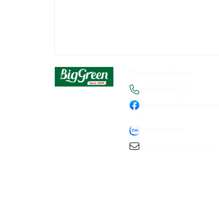
Thông tin liên hệ
+84936198778
https://www.facebook.c
n
093 619 8778
infobiggreen1@gmail.com