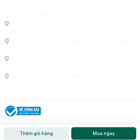
Hệ thống cửa hàng
Số 79 Trấn Nguyên Đán, KĐT Định Công, Phường Định
Công, Thành phố Hà Nội
Kiot 01 tòa B2, Hud 2, KĐT Tây Nam Linh Đàm, Phường Định
Công, Thành phố Hà Nội
Kiot 30 HH1B, KDT Linh Đàm, Phường Định Công, Thành phố
Hà Nội
Trụ Sở Công Ty - Tầng 2 - 111 Hoàng Văn Thái, Phường
Phương Liệt, Thành phố Hà Nội
Xem tất cả cửa hàng
© 2026
biggreen
Thêm giỏ hàng
Mua ngay