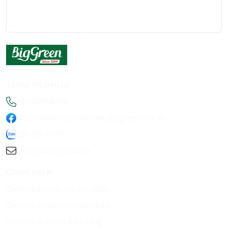
Thông tin liên hệ
+84936198778
https://www.facebook.com/Biggreen.com.vn
093 619 8778
infobiggreen1@gmail.com
Chính sách
Chính sách khiếu nại sản phẩm
Chính sách bảo hành sản phẩm
Chính sách đổi trả & trả hàng