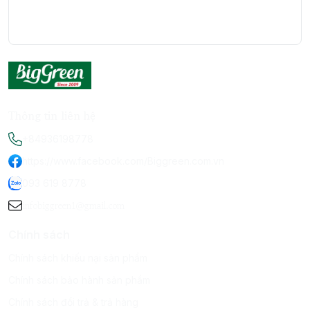
Thông tin liên hệ
+84936198778
https://www.facebook.com/Biggreen.com.vn
093 619 8778
infobiggreen1@gmail.com
Chính sách
Chính sách khiếu nại sản phẩm
Chính sách bảo hành sản phẩm
Chính sách đổi trả & trả hàng