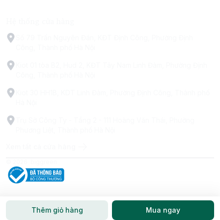
Hệ thống cửa hàng
Số 79 Trấn Nguyên Đán, KĐT Định Công, Phường Định
Công, Thành phố Hà Nội
Kiot 01 tòa B2, Hud 2, KĐT Tây Nam Linh Đàm, Phường Định
Công, Thành phố Hà Nội
Kiot 30 HH1B, KDT Linh Đàm, Phường Định Công, Thành phố
Hà Nội
Trụ Sở Công Ty - Tầng 2 - 111 Hoàng Văn Thái, Phường
Phương Liệt, Thành phố Hà Nội
Xem tất cả cửa hàng
© 2026
biggreen
Thêm giỏ hàng
Mua ngay