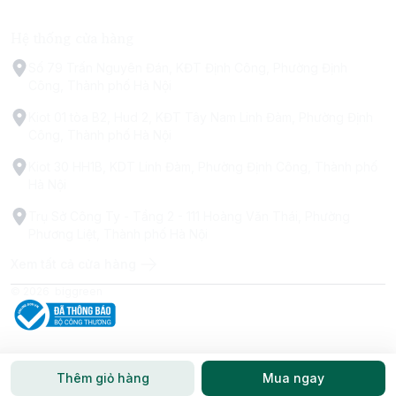
Hệ thống cửa hàng
Số 79 Trấn Nguyên Đán, KĐT Định Công, Phường Định
Công, Thành phố Hà Nội
Kiot 01 tòa B2, Hud 2, KĐT Tây Nam Linh Đàm, Phường Định
Công, Thành phố Hà Nội
Kiot 30 HH1B, KDT Linh Đàm, Phường Định Công, Thành phố
Hà Nội
Trụ Sở Công Ty - Tầng 2 - 111 Hoàng Văn Thái, Phường
Phương Liệt, Thành phố Hà Nội
Xem tất cả cửa hàng
© 2026
biggreen
Thêm giỏ hàng
Mua ngay