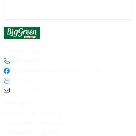
Thông tin liên hệ
+84936198778
https://www.facebook.com/Biggreen.com.vn
093 619 8778
infobiggreen1@gmail.com
Chính sách
Chính sách khiếu nại sản phẩm
Chính sách bảo hành sản phẩm
Chính sách đổi trả & trả hàng