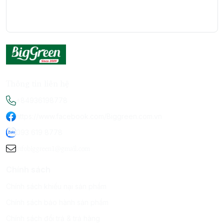
Thông tin liên hệ
+84936198778
https://www.facebook.com/Biggreen.com.vn
093 619 8778
infobiggreen1@gmail.com
Chính sách
Chính sách khiếu nại sản phẩm
Chính sách bảo hành sản phẩm
Chính sách đổi trả & trả hàng