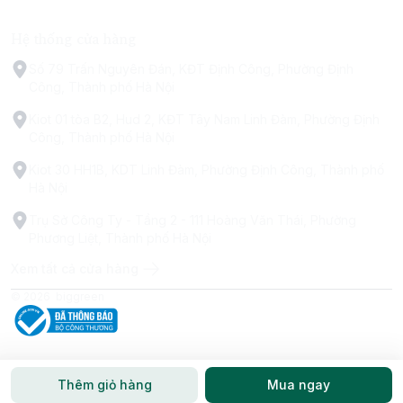
Hệ thống cửa hàng
Số 79 Trấn Nguyên Đán, KĐT Định Công, Phường Định
Công, Thành phố Hà Nội
Kiot 01 tòa B2, Hud 2, KĐT Tây Nam Linh Đàm, Phường Định
Công, Thành phố Hà Nội
Kiot 30 HH1B, KDT Linh Đàm, Phường Định Công, Thành phố
Hà Nội
Trụ Sở Công Ty - Tầng 2 - 111 Hoàng Văn Thái, Phường
Phương Liệt, Thành phố Hà Nội
Xem tất cả cửa hàng
© 2026
biggreen
Thêm giỏ hàng
Mua ngay