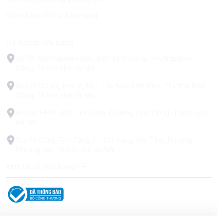
Chính sách đổi trả & trả hàng
Hệ thống cửa hàng
Số 79 Trấn Nguyên Đán, KĐT Định Công, Phường Định
Công, Thành phố Hà Nội
Kiot 01 tòa B2, Hud 2, KĐT Tây Nam Linh Đàm, Phường Định
Công, Thành phố Hà Nội
Kiot 30 HH1B, KDT Linh Đàm, Phường Định Công, Thành phố
Hà Nội
Trụ Sở Công Ty - Tầng 2 - 111 Hoàng Văn Thái, Phường
Phương Liệt, Thành phố Hà Nội
Xem tất cả cửa hàng
© 2026
biggreen