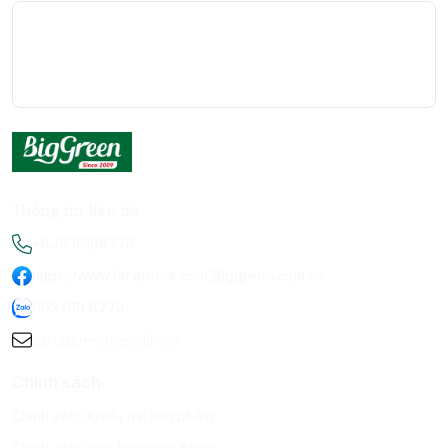
Thông tin liên hệ
+84936198778
https://www.facebook.com/Biggreen.com.vn
093 619 8778
infobiggreen1@gmail.com
Chính sách
Chính sách khiếu nại sản phẩm
Chính sách bảo hành sản phẩm