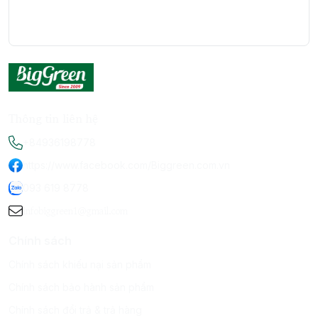
Thông tin liên hệ
+84936198778
https://www.facebook.com/Biggreen.com.vn
093 619 8778
infobiggreen1@gmail.com
Chính sách
Chính sách khiếu nại sản phẩm
Chính sách bảo hành sản phẩm
Chính sách đổi trả & trả hàng