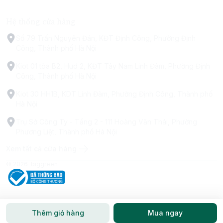
Hệ thống cửa hàng
Số 79 Trấn Nguyên Đán, KĐT Định Công, Phường Định
Công, Thành phố Hà Nội
Kiot 01 tòa B2, Hud 2, KĐT Tây Nam Linh Đàm, Phường Định
Công, Thành phố Hà Nội
Kiot 30 HH1B, KDT Linh Đàm, Phường Định Công, Thành phố
Hà Nội
Trụ Sở Công Ty - Tầng 2 - 111 Hoàng Văn Thái, Phường
Phương Liệt, Thành phố Hà Nội
Xem tất cả cửa hàng
© 2026
biggreen
Thêm giỏ hàng
Mua ngay