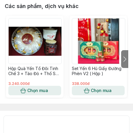
Các sản phẩm, dịch vụ khác
Hộp Quà Yến Tổ Đôi Tinh
Set Yến 6 Hũ Giấy Đường
Chế 3 + Táo Đỏ + Thố Sứ
Phèn V2 ( Hộp )
70g - Hoàng Yến
3.240.000đ
338.000đ
Chọn mua
Chọn mua