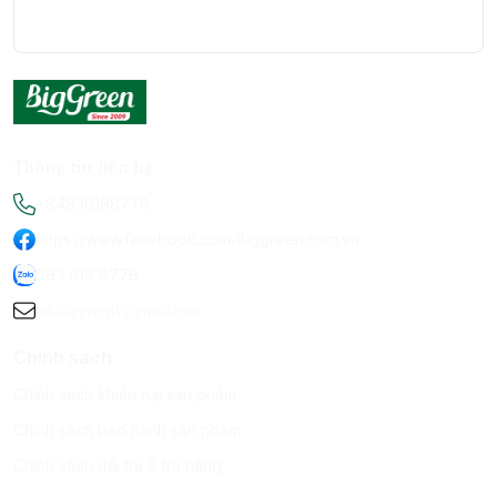
Thông tin liên hệ
+84936198778
https://www.facebook.com/Biggreen.com.vn
093 619 8778
infobiggreen1@gmail.com
Chính sách
Chính sách khiếu nại sản phẩm
Chính sách bảo hành sản phẩm
Chính sách đổi trả & trả hàng