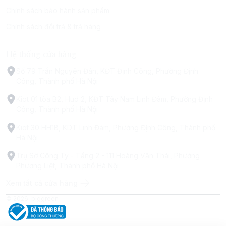
Chính sách bảo hành sản phẩm
Chính sách đổi trả & trả hàng
Hệ thống cửa hàng
Số 79 Trấn Nguyên Đán, KĐT Định Công, Phường Định
Công, Thành phố Hà Nội
Kiot 01 tòa B2, Hud 2, KĐT Tây Nam Linh Đàm, Phường Định
Công, Thành phố Hà Nội
Kiot 30 HH1B, KDT Linh Đàm, Phường Định Công, Thành phố
Hà Nội
Trụ Sở Công Ty - Tầng 2 - 111 Hoàng Văn Thái, Phường
Phương Liệt, Thành phố Hà Nội
Xem tất cả cửa hàng
© 2026
biggreen