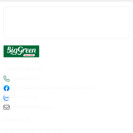
Thông tin liên hệ
+84936198778
https://www.facebook.com/Biggreen.com.vn
093 619 8778
infobiggreen1@gmail.com
Chính sách
Chính sách khiếu nại sản phẩm