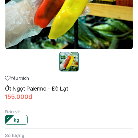
Yêu thích
Ớt Ngọt Palermo - Đà Lạt
155.000đ
Đơn vị
:
kg
Số lượng