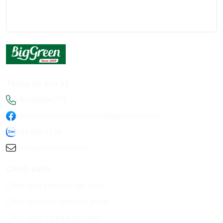
Thông tin liên hệ
+84936198778
https://www.facebook.com/Biggreen.com.vn
093 619 8778
infobiggreen1@gmail.com
Chính sách
Chính sách khiếu nại sản phẩm
Chính sách bảo hành sản phẩm
Chính sách đổi trả & trả hàng