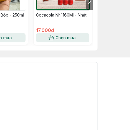
 Bóp - 250ml
Cocacola Nhí 160Ml - Nhật
Nước Hoa Quả 
Táo Lựu Hữu Cơ
Brassac(chai)
17.000đ
195.000đ
n mua
Chọn mua
Chọn