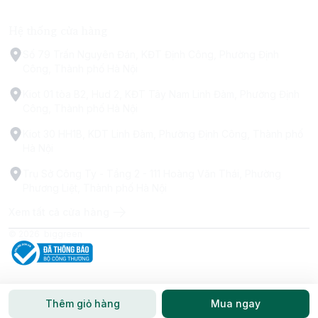
Hệ thống cửa hàng
Số 79 Trấn Nguyên Đán, KĐT Định Công, Phường Định
Công, Thành phố Hà Nội
Kiot 01 tòa B2, Hud 2, KĐT Tây Nam Linh Đàm, Phường Định
Công, Thành phố Hà Nội
Kiot 30 HH1B, KDT Linh Đàm, Phường Định Công, Thành phố
Hà Nội
Trụ Sở Công Ty - Tầng 2 - 111 Hoàng Văn Thái, Phường
Phương Liệt, Thành phố Hà Nội
Xem tất cả cửa hàng
© 2026
biggreen
Thêm giỏ hàng
Mua ngay