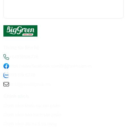
Thông tin liên hệ
+84936198778
https://www.facebook.com/Biggreen.com.vn
093 619 8778
infobiggreen1@gmail.com
Chính sách
Chính sách khiếu nại sản phẩm
Chính sách bảo hành sản phẩm
Chính sách đổi trả & trả hàng