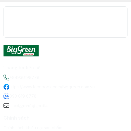
Thông tin liên hệ
+84936198778
https://www.facebook.com/Biggreen.com.vn
093 619 8778
infobiggreen1@gmail.com
Chính sách
Chính sách khiếu nại sản phẩm