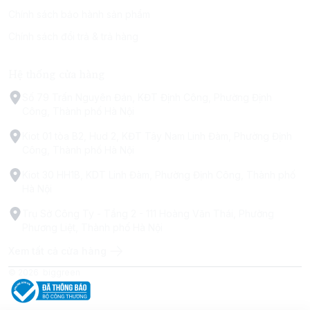
Chính sách bảo hành sản phẩm
Chính sách đổi trả & trả hàng
Hệ thống cửa hàng
Số 79 Trấn Nguyên Đán, KĐT Định Công, Phường Định
Công, Thành phố Hà Nội
Kiot 01 tòa B2, Hud 2, KĐT Tây Nam Linh Đàm, Phường Định
Công, Thành phố Hà Nội
Kiot 30 HH1B, KDT Linh Đàm, Phường Định Công, Thành phố
Hà Nội
Trụ Sở Công Ty - Tầng 2 - 111 Hoàng Văn Thái, Phường
Phương Liệt, Thành phố Hà Nội
Xem tất cả cửa hàng
© 2026
biggreen