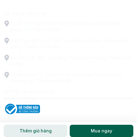
Hệ thống cửa hàng
Số 79 Trấn Nguyên Đán, KĐT Định Công, Phường Định
Công, Thành phố Hà Nội
Kiot 01 tòa B2, Hud 2, KĐT Tây Nam Linh Đàm, Phường Định
Công, Thành phố Hà Nội
Kiot 30 HH1B, KDT Linh Đàm, Phường Định Công, Thành phố
Hà Nội
Trụ Sở Công Ty - Tầng 2 - 111 Hoàng Văn Thái, Phường
Phương Liệt, Thành phố Hà Nội
Xem tất cả cửa hàng
© 2026
biggreen
Thêm giỏ hàng
Mua ngay