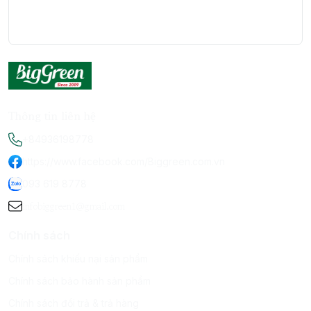
Thông tin liên hệ
+84936198778
https://www.facebook.com/Biggreen.com.vn
093 619 8778
infobiggreen1@gmail.com
Chính sách
Chính sách khiếu nại sản phẩm
Chính sách bảo hành sản phẩm
Chính sách đổi trả & trả hàng